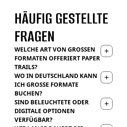
HÄUFIG GESTELLTE
FRAGEN
WELCHE ART VON GROSSEN F
ORMATEN OFFERIERT PAPER T
RAILS?
Unser Angebot ist breit und umfasst unter
WO IN DEUTSCHLAND KANN
anderem Gerüsttücher, Banner, digitale Tafeln, und
ICH GROSSE FORMATE B
vieles mehr.
UCHEN?
Unser Angebot von Großen Formaten spannt über
SIND BELEUCHTETE ODER
ganz Deutschland.
DIGITALE OPTIONEN
VERFÜGBAR?